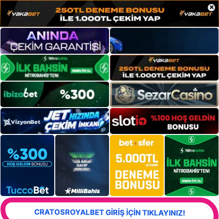
×
CRATOSROYALBET GİRİŞ İÇİN TIKLAYINIZ!