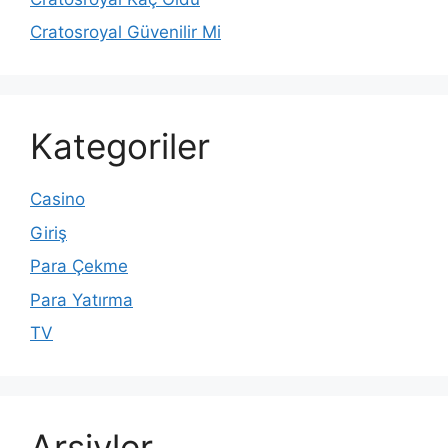
Cratosroyal Güvenilir Mi
Kategoriler
Casino
Giriş
Para Çekme
Para Yatırma
TV
Arşivler