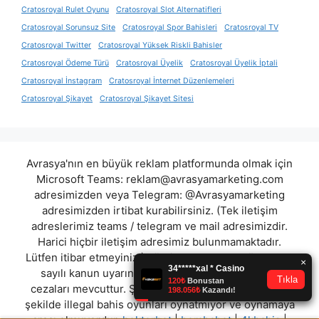
Cratosroyal Rulet Oyunu
Cratosroyal Slot Alternatifleri
Cratosroyal Sorunsuz Site
Cratosroyal Spor Bahisleri
Cratosroyal TV
Cratosroyal Twitter
Cratosroyal Yüksek Riskli Bahisler
Cratosroyal Ödeme Türü
Cratosroyal Üyelik
Cratosroyal Üyelik İptali
Cratosroyal İnstagram
Cratosroyal İnternet Düzenlemeleri
Cratosroyal Şikayet
Cratosroyal Şikayet Sitesi
Avrasya'nın en büyük reklam platformunda olmak için
Microsoft Teams:
reklam@avrasyamarketing.com
adresimizden veya Telegram: @Avrasyamarketing
adresimizden irtibat kurabilirsiniz. (Tek iletişim
adreslerimiz teams / telegram ve mail adresimizdir.
Harici hiçbir iletişim adresimiz bulunmamaktadır.
Lütfen itibar etmeyiniz.) Türkiye yasalarına göre 7258
sayılı kanun uyarınca yasa dışı bahis oynamanın
cezaları mevcuttur. Şu an bulunduğunuz site hiç bir
şekilde illegal bahis oyunları oynatmıyor ve oynamaya