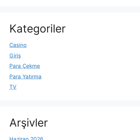
Kategoriler
Casino
Giriş
Para Çekme
Para Yatırma
TV
Arşivler
Haziran 2026