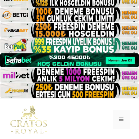
İçeriğe
atla
Menü