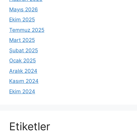
Mayıs 2026
Ekim 2025
Temmuz 2025
Mart 2025
Şubat 2025
Ocak 2025
Aralık 2024
Kasım 2024
Ekim 2024
Etiketler