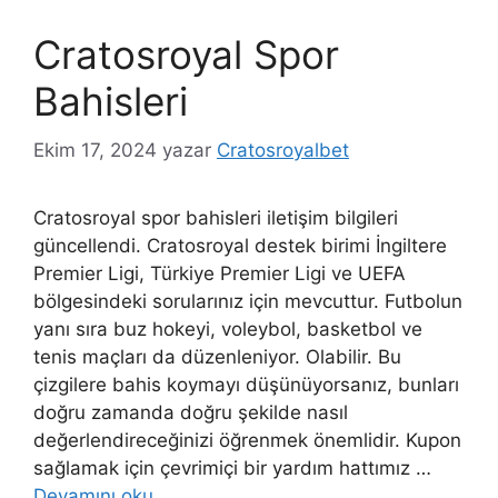
Cratosroyal Spor
Bahisleri
Ekim 17, 2024
yazar
Cratosroyalbet
Cratosroyal spor bahisleri iletişim bilgileri
güncellendi. Cratosroyal destek birimi İngiltere
Premier Ligi, Türkiye Premier Ligi ve UEFA
bölgesindeki sorularınız için mevcuttur. Futbolun
yanı sıra buz hokeyi, voleybol, basketbol ve
tenis maçları da düzenleniyor. Olabilir. Bu
çizgilere bahis koymayı düşünüyorsanız, bunları
doğru zamanda doğru şekilde nasıl
değerlendireceğinizi öğrenmek önemlidir. Kupon
sağlamak için çevrimiçi bir yardım hattımız …
Devamını oku