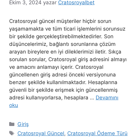
Ekim 3, 2024
yazar
Cratosroyalbet
Cratosroyal güncel müşteriler hiçbir sorun
yaşamamakta ve tüm ticari işlemlerini sorunsuz
bir şekilde gerçekleştirebilmektedirler. Son
düşüncelerimiz, bağlantı sorunlarına çözüm
arayan bireylere en iyi dileklerimizi iletir. Sıkça
sorulan sorular, Cratosroyal giriş adresini almayı
ve amacını anlamayı içerir. Cratosroyal
güncellenen giriş adresi önceki versiyonuna
benzer şekilde kullanılmaktadır. Hesaplarına
güvenli bir şekilde erişmek için güncellenmiş
adresi kullanıyorlarsa, hesaplara …
Devamını
oku
Kategoriler
Giriş
Etiketler
Cratosroyal Güncel
,
Cratosroyal Ödeme Türü