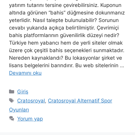
yatırım tutarını tersine çevirebilirsiniz. Kuponun
altında görünen “bahis” düğmesine dokunmanız
yeterlidir. Nasıl talepte bulunulabilir? Sorunun
cevabı yukarıda açıkça belirtilmiştir. Çevrimiçi
bahis platformlarının güvenilirlik düzeyi nedir?
Türkiye hem yabancı hem de yerli siteler olmak
üzere çok çeşitli bahis seçenekleri sunmaktadır.
Nereden kaynaklandı? Bu lokasyonlar şirket ve
lisans belgelerini barındırır. Bu web sitelerinin …
Devamını oku
Kategoriler
Giriş
Etiketler
Cratosroyal
,
Cratosroyal Alternatif Spor
Oyunları
Yorum yap