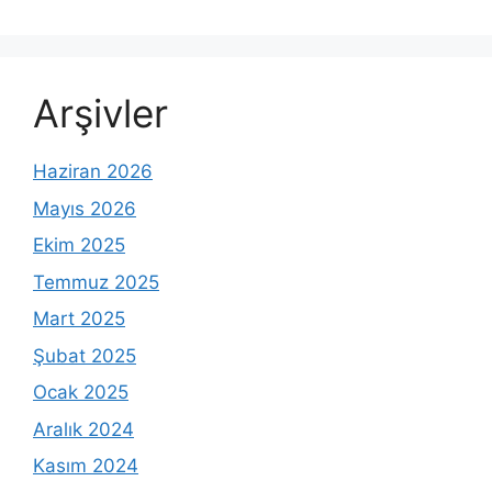
Arşivler
Haziran 2026
Mayıs 2026
Ekim 2025
Temmuz 2025
Mart 2025
Şubat 2025
Ocak 2025
Aralık 2024
Kasım 2024