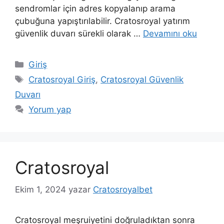
sendromlar için adres kopyalanıp arama
çubuğuna yapıştırılabilir. Cratosroyal yatırım
güvenlik duvarı sürekli olarak …
Devamını oku
Kategoriler
Giriş
Etiketler
Cratosroyal Giriş
,
Cratosroyal Güvenlik
Duvarı
Yorum yap
Cratosroyal
Ekim 1, 2024
yazar
Cratosroyalbet
Cratosroyal meşruiyetini doğruladıktan sonra