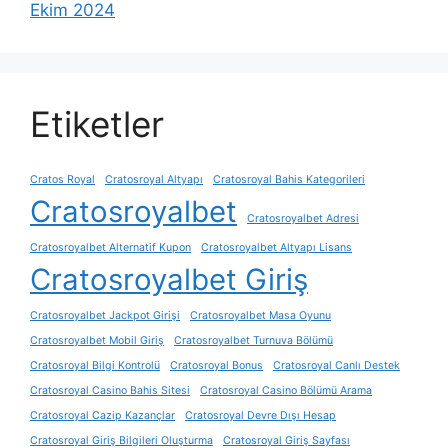
Ekim 2024
Etiketler
Cratos Royal
Cratosroyal Altyapı
Cratosroyal Bahis Kategorileri
Cratosroyalbet
Cratosroyalbet Adresi
Cratosroyalbet Alternatif Kupon
Cratosroyalbet Altyapı Lisans
Cratosroyalbet Giriş
Cratosroyalbet Jackpot Girişi
Cratosroyalbet Masa Oyunu
Cratosroyalbet Mobil Giriş
Cratosroyalbet Turnuva Bölümü
Cratosroyal Bilgi Kontrolü
Cratosroyal Bonus
Cratosroyal Canlı Destek
Cratosroyal Casino Bahis Sitesi
Cratosroyal Casino Bölümü Arama
Cratosroyal Cazip Kazançlar
Cratosroyal Devre Dışı Hesap
Cratosroyal Giriş Bilgileri Oluşturma
Cratosroyal Giriş Sayfası