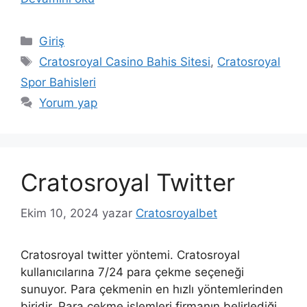
Kategoriler
Giriş
Etiketler
Cratosroyal Casino Bahis Sitesi
,
Cratosroyal
Spor Bahisleri
Yorum yap
Cratosroyal Twitter
Ekim 10, 2024
yazar
Cratosroyalbet
Cratosroyal twitter yöntemi. Cratosroyal
kullanıcılarına 7/24 para çekme seçeneği
sunuyor. Para çekmenin en hızlı yöntemlerinden
biridir. Para çekme işlemleri firmanın belirlediği