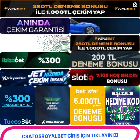
×
CRATOSROYALBET GİRİŞ İÇİN TIKLAYINIZ!