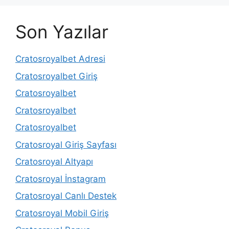
Son Yazılar
Cratosroyalbet Adresi
Cratosroyalbet Giriş
Cratosroyalbet
Cratosroyalbet
Cratosroyalbet
Cratosroyal Giriş Sayfası
Cratosroyal Altyapı
Cratosroyal İnstagram
Cratosroyal Canlı Destek
Cratosroyal Mobil Giriş