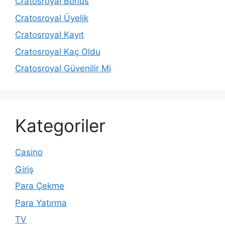
Cratosroyal Bonus
Cratosroyal Üyelik
Cratosroyal Kayıt
Cratosroyal Kaç Oldu
Cratosroyal Güvenilir Mi
Kategoriler
Casino
Giriş
Para Çekme
Para Yatırma
TV