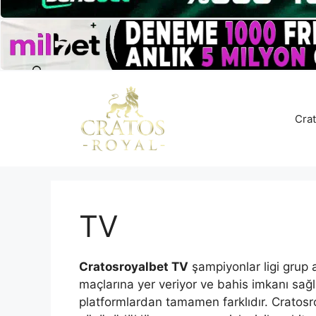
İçeriğe
atla
Crat
TV
Cratosroyalbet TV
şampiyonlar ligi grup
maçlarına yer veriyor ve bahis imkanı sağ
platformlardan tamamen farklıdır. Cratosr