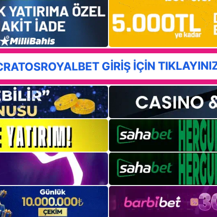
CRATOSROYALBET GİRİŞ İÇİN TIKLAYINIZ