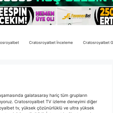
osroyalbet
Cratosroyalbet İnceleme
Cratosroyalbet G
 aşamasında galatasaray hariç tüm grupların
lıyoruz. Cratosroyalbet TV izleme deneyimi diğer
oyalbet tv, yüksek çözünürlüklü ve ultra yüksek