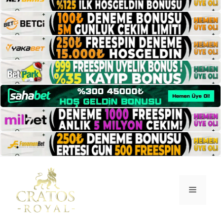
İçeriğe
atla
Menü