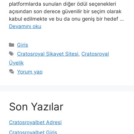
platformlarda sunulan diğer ödül seçenekleri
açısından son derece güvenilir bir seçim olarak
kabul edilmekte ve bu da onu geniş bir hedef …
Devamını oku
Kategoriler
Giriş
Etiketler
Cratosroyal Şikayet Sitesi
,
Cratosroyal
Üyelik
Yorum yap
Son Yazılar
Cratosroyalbet Adresi
Cratosroyalbet Giriş