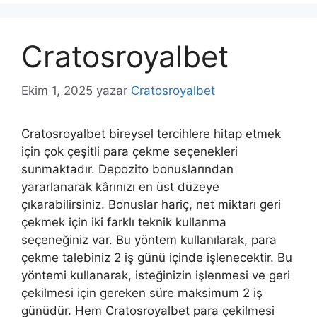
Cratosroyalbet
Ekim 1, 2025
yazar
Cratosroyalbet
Cratosroyalbet bireysel tercihlere hitap etmek
için çok çeşitli para çekme seçenekleri
sunmaktadır. Depozito bonuslarından
yararlanarak kârınızı en üst düzeye
çıkarabilirsiniz. Bonuslar hariç, net miktarı geri
çekmek için iki farklı teknik kullanma
seçeneğiniz var. Bu yöntem kullanılarak, para
çekme talebiniz 2 iş günü içinde işlenecektir. Bu
yöntemi kullanarak, isteğinizin işlenmesi ve geri
çekilmesi için gereken süre maksimum 2 iş
günüdür. Hem Cratosroyalbet para çekilmesi