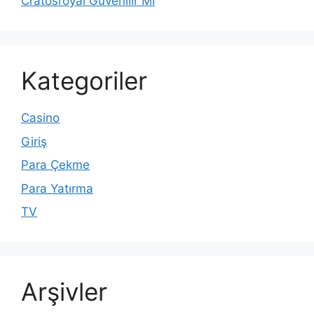
Cratosroyal Güvenilir Mi
Kategoriler
Casino
Giriş
Para Çekme
Para Yatırma
TV
Arşivler