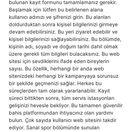
bulunan kayıt formunu tamamlamanız gerekir.
Başlamak için lütfen bu belirlenen alana
kullanıcı adınızı ve şifrenizi girin. Bu alanları
doldurduktan sonra kişisel bilgilerinizi girmeye
devam edebilirsiniz. Bu yeri ziyaret edebilir ve
kişisel bilgilerinizi sağlayabilirsiniz. Bu bölümde,
kişinin adı, soyadı ve doğum tarihi dahil olmak
üzere gerekli tüm bilgileri bulacaksınız. Bu web
sitesi için sevdiklerini ifade eden bireylerin
sayısı. Bu özellik, herhangi bir anda web
sitenizdeki herhangi bir kampanyaya sorunsuz
bir şekilde geçmenizi sağlar. Herkes bu
süreçlerden tam olarak yararlanabilir. Kayıt
süreci bittikten sonra, tüm servis istasyonları
gelişinizi hevesle bekliyor. Bu tamamen güvenilir
bahis platformundan ihtiyacınız olan yardımı
bulun. Çok sayıda kullanıcı web sitesini takdir
ediyor. Sanal spor bölümünde sunulan