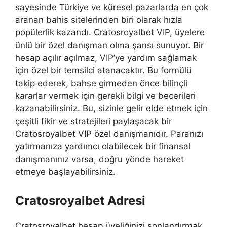
sayesinde Türkiye ve küresel pazarlarda en çok
aranan bahis sitelerinden biri olarak hızla
popülerlik kazandı. Cratosroyalbet VIP, üyelere
ünlü bir özel danışman olma şansı sunuyor. Bir
hesap açılır açılmaz, VIP’ye yardım sağlamak
için özel bir temsilci atanacaktır. Bu formülü
takip ederek, bahse girmeden önce bilinçli
kararlar vermek için gerekli bilgi ve becerileri
kazanabilirsiniz. Bu, sizinle gelir elde etmek için
çeşitli fikir ve stratejileri paylaşacak bir
Cratosroyalbet VIP özel danışmanıdır. Paranızı
yatırmanıza yardımcı olabilecek bir finansal
danışmanınız varsa, doğru yönde hareket
etmeye başlayabilirsiniz.
Cratosroyalbet Adresi
Cratosroyalbet hesap üyeliğinizi sonlandırmak