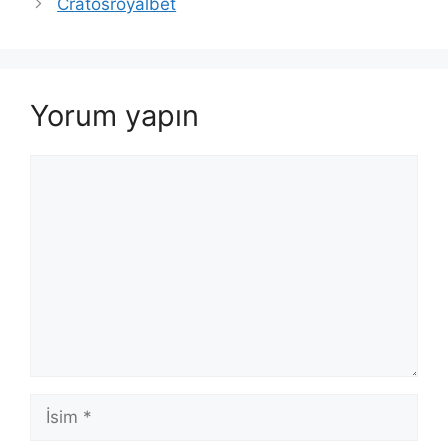
Cratosroyalbet
Yorum yapın
Yorum
İsim