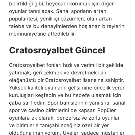
belirtildiği gibi, heyecanı korumak için diğer
oyunlar tanıtılacak. Sanal sporların artan
popülaritesi, yenilikçi çözümlere olan artan
talebe ve bu deneyimlerden hoşlanan bireylerin
memnuniyetine atfedilebilir.
Cratosroyalbet Güncel
Cratosroyalbet fonları hızlı ve verimli bir şekilde
yatırmak, geri çekmek ve devretmek için
olağanüstü bir Cratosroyalbet lisansına sahiptir.
Yüksek kaliteli oyunların gelişimine öncelik veren
kuruluşları keşfedin ve bu hedefe ulaşmak için
çaba sarf edin. Spor bahislerinin yanı sıra, sanal
spor ve casino birimlerini de kapsar. Popüler
oyunlara ek olarak, benzersiz ve zorlu oyunlar
ve birimlerle tanışabileceğiniz özel bir yer
olduğuna inanıyorum. Üyeleri sadece müşteriler