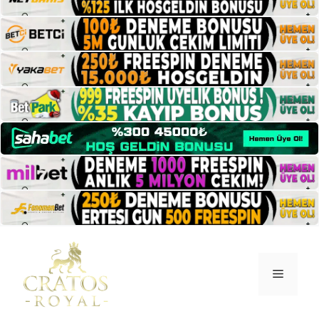
İçeriğe
atla
Menü