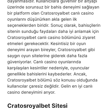
dayanmasıdır. Kullanıcılara güvenilir bir altyapı
üzerinde sorunsuz bir bahis deneyimi sağlayan
bir platform olan Cratosroyalbet canlı casino
oyunlarını düşünürken akla gelen ilk
seçeneklerden biridir. Sonuç olarak, bahisçilerin
sitenin sunduğu faydaları daha iyi anlamak için
Cratosroyalbet canlı casino bölümünü ziyaret
etmeleri gerekecektir. Kesintisiz bir oyun
deneyimi arayan bireyler, Cratosroyalbet gibi
saygın oyun sitelerine giderek daha fazla
güveniyorlar. Canlı casino oyunlarında
karşılaşılan kesintiler nedeniyle, oyuncular
genellikle bahislerini kaybederler. Ancak,
Cratosroyalbet bölümü söz konusu olduğunda
kullanıcılar çaresiz değildir. Gelin en iyi canlı
casino deneyimini arıyor.
Cratosroyalbet Sitesi