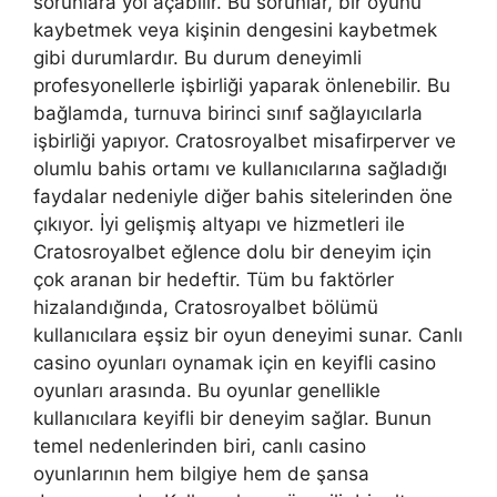
sorunlara yol açabilir. Bu sorunlar, bir oyunu
kaybetmek veya kişinin dengesini kaybetmek
gibi durumlardır. Bu durum deneyimli
profesyonellerle işbirliği yaparak önlenebilir. Bu
bağlamda, turnuva birinci sınıf sağlayıcılarla
işbirliği yapıyor. Cratosroyalbet misafirperver ve
olumlu bahis ortamı ve kullanıcılarına sağladığı
faydalar nedeniyle diğer bahis sitelerinden öne
çıkıyor. İyi gelişmiş altyapı ve hizmetleri ile
Cratosroyalbet eğlence dolu bir deneyim için
çok aranan bir hedeftir. Tüm bu faktörler
hizalandığında, Cratosroyalbet bölümü
kullanıcılara eşsiz bir oyun deneyimi sunar. Canlı
casino oyunları oynamak için en keyifli casino
oyunları arasında. Bu oyunlar genellikle
kullanıcılara keyifli bir deneyim sağlar. Bunun
temel nedenlerinden biri, canlı casino
oyunlarının hem bilgiye hem de şansa