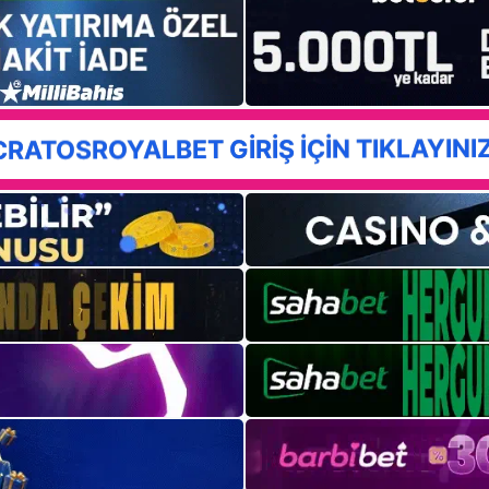
CRATOSROYALBET GİRİŞ İÇİN TIKLAYINIZ