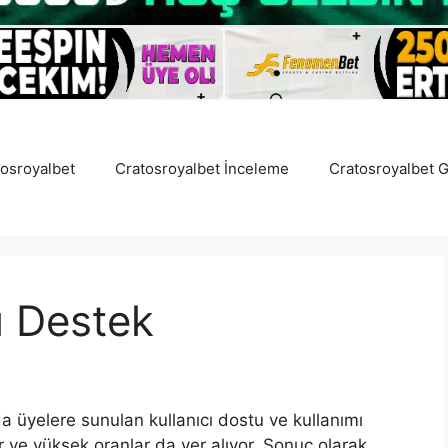
osroyalbet
Cratosroyalbet İnceleme
Cratosroyalbet G
ı Destek
da üyelere sunulan kullanıcı dostu ve kullanımı
r ve yüksek oranlar da yer alıyor. Sonuç olarak