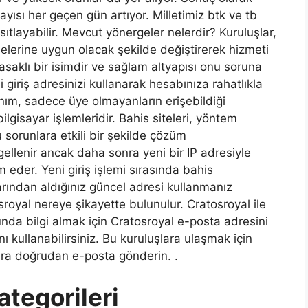
ayısı her geçen gün artıyor. Milletimiz btk ve tb
kısıtlayabilir. Mevcut yönergeler nelerdir? Kuruluşlar,
elerine uygun olacak şekilde değiştirerek hizmeti
asaklı bir isimdir ve sağlam altyapısı onu soruna
giriş adresinizi kullanarak hesabınıza rahatlıkla
anım, sadece üye olmayanların erişebildiği
gisayar işlemleridir. Bahis siteleri, yöntem
u sorunlara etkili bir şekilde çözüm
ellenir ancak daha sonra yeni bir IP adresiyle
 eder. Yeni giriş işlemi sırasında bahis
arından aldığınız güncel adresi kullanmanız
royal nereye şikayette bulunulur. Cratosroyal ile
sunda bilgi almak için Cratosroyal e-posta adresini
ı kullanabilirsiniz. Bu kuruluşlara ulaşmak için
lara doğrudan e-posta gönderin. .
ategorileri