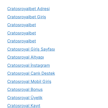
Cratosroyalbet Adresi
Cratosroyalbet Giriş
Cratosroyalbet
Cratosroyalbet
Cratosroyalbet
Cratosroyal Giriş Sayfası
Cratosroyal Altyapı
Cratosroyal İnstagram
Cratosroyal Canlı Destek
Cratosroyal Mobil Giriş
Cratosroyal Bonus
Cratosroyal Üyelik
Cratosroyal Kayıt