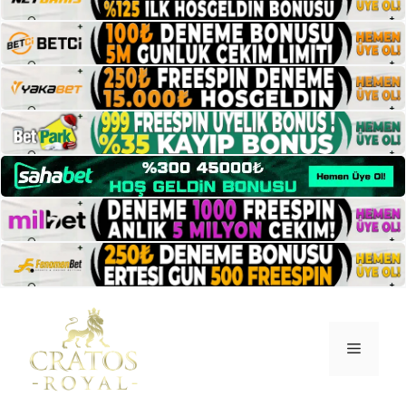
İçeriğe
atla
Menü