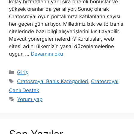
kolay hizmetlerin yanı sıra önemli bonuslar ve
yüksek oranlar da yer alıyor. Sonuç olarak
Cratosroyal oyun portalımıza katılanların sayısı
her geçen gün artıyor. Milletimiz btk ve tb bahis
sitelerinde bazı bilgi alışverişlerini kısıtlayabilir.
Mevcut yönergeler nelerdir? Kuruluşlar, web
sitesi adını ülkemizin yasal düzenlemelerine
uygun …
Devamını oku
Kategoriler
Giriş
Etiketler
Cratosroyal Bahis Kategorileri
,
Cratosroyal
Canlı Destek
Yorum yap