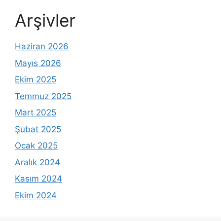
Arşivler
Haziran 2026
Mayıs 2026
Ekim 2025
Temmuz 2025
Mart 2025
Şubat 2025
Ocak 2025
Aralık 2024
Kasım 2024
Ekim 2024