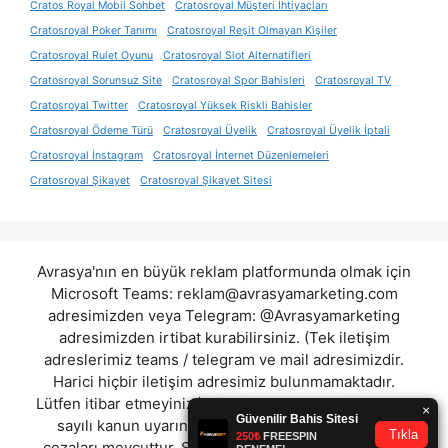
Cratos Royal Mobil Sohbet
Cratosroyal Müşteri İhtiyaçları
Cratosroyal Poker Tanımı
Cratosroyal Reşit Olmayan Kişiler
Cratosroyal Rulet Oyunu
Cratosroyal Slot Alternatifleri
Cratosroyal Sorunsuz Site
Cratosroyal Spor Bahisleri
Cratosroyal TV
Cratosroyal Twitter
Cratosroyal Yüksek Riskli Bahisler
Cratosroyal Ödeme Türü
Cratosroyal Üyelik
Cratosroyal Üyelik İptali
Cratosroyal İnstagram
Cratosroyal İnternet Düzenlemeleri
Cratosroyal Şikayet
Cratosroyal Şikayet Sitesi
Avrasya'nın en büyük reklam platformunda olmak için
Microsoft Teams:
reklam@avrasyamarketing.com
adresimizden veya Telegram: @Avrasyamarketing
adresimizden irtibat kurabilirsiniz. (Tek iletişim
adreslerimiz teams / telegram ve mail adresimizdir.
Harici hiçbir iletişim adresimiz bulunmamaktadır.
Lütfen itibar etmeyiniz.) Türkiye yasalarına göre 7258
sayılı kanun uyarınca yasa dışı bahis oynamanın
cezaları mevcuttur. Şu an bulunduğunuz site hiç bir