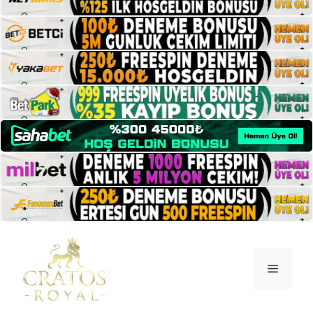
İçeriğe
atla
Menü