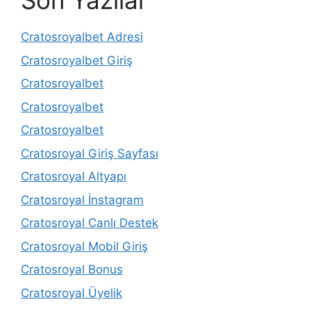
Son Yazılar
Cratosroyalbet Adresi
Cratosroyalbet Giriş
Cratosroyalbet
Cratosroyalbet
Cratosroyalbet
Cratosroyal Giriş Sayfası
Cratosroyal Altyapı
Cratosroyal İnstagram
Cratosroyal Canlı Destek
Cratosroyal Mobil Giriş
Cratosroyal Bonus
Cratosroyal Üyelik