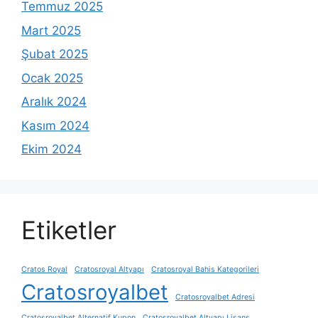
Temmuz 2025
Mart 2025
Şubat 2025
Ocak 2025
Aralık 2024
Kasım 2024
Ekim 2024
Etiketler
Cratos Royal
Cratosroyal Altyapı
Cratosroyal Bahis Kategorileri
Cratosroyalbet
Cratosroyalbet Adresi
Cratosroyalbet Alternatif Kupon
Cratosroyalbet Altyapı Lisans