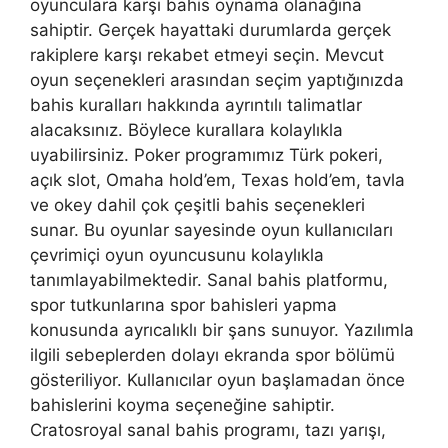
oyunculara karşı bahis oynama olanağına
sahiptir. Gerçek hayattaki durumlarda gerçek
rakiplere karşı rekabet etmeyi seçin. Mevcut
oyun seçenekleri arasından seçim yaptığınızda
bahis kuralları hakkında ayrıntılı talimatlar
alacaksınız. Böylece kurallara kolaylıkla
uyabilirsiniz. Poker programımız Türk pokeri,
açık slot, Omaha hold’em, Texas hold’em, tavla
ve okey dahil çok çeşitli bahis seçenekleri
sunar. Bu oyunlar sayesinde oyun kullanıcıları
çevrimiçi oyun oyuncusunu kolaylıkla
tanımlayabilmektedir. Sanal bahis platformu,
spor tutkunlarına spor bahisleri yapma
konusunda ayrıcalıklı bir şans sunuyor. Yazılımla
ilgili sebeplerden dolayı ekranda spor bölümü
gösteriliyor. Kullanıcılar oyun başlamadan önce
bahislerini koyma seçeneğine sahiptir.
Cratosroyal sanal bahis programı, tazı yarışı,