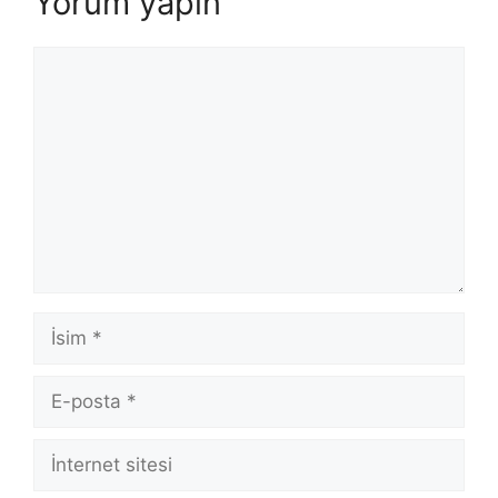
Yorum yapın
Yorum
İsim
E-
posta
İnternet
sitesi