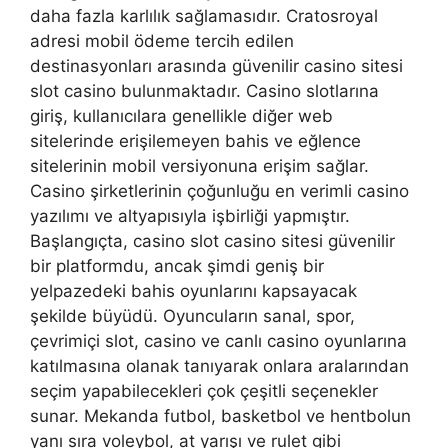
daha fazla karlılık sağlamasıdır. Cratosroyal
adresi mobil ödeme tercih edilen
destinasyonları arasında güvenilir casino sitesi
slot casino bulunmaktadır. Casino slotlarına
giriş, kullanıcılara genellikle diğer web
sitelerinde erişilemeyen bahis ve eğlence
sitelerinin mobil versiyonuna erişim sağlar.
Casino şirketlerinin çoğunluğu en verimli casino
yazılımı ve altyapısıyla işbirliği yapmıştır.
Başlangıçta, casino slot casino sitesi güvenilir
bir platformdu, ancak şimdi geniş bir
yelpazedeki bahis oyunlarını kapsayacak
şekilde büyüdü. Oyuncuların sanal, spor,
çevrimiçi slot, casino ve canlı casino oyunlarına
katılmasına olanak tanıyarak onlara aralarından
seçim yapabilecekleri çok çeşitli seçenekler
sunar. Mekanda futbol, ​​basketbol ve hentbolun
yanı sıra voleybol, at yarışı ve rulet gibi