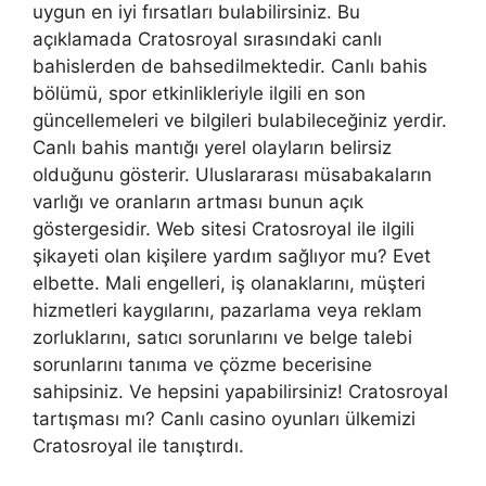
uygun en iyi fırsatları bulabilirsiniz. Bu
açıklamada Cratosroyal sırasındaki canlı
bahislerden de bahsedilmektedir. Canlı bahis
bölümü, spor etkinlikleriyle ilgili en son
güncellemeleri ve bilgileri bulabileceğiniz yerdir.
Canlı bahis mantığı yerel olayların belirsiz
olduğunu gösterir. Uluslararası müsabakaların
varlığı ve oranların artması bunun açık
göstergesidir. Web sitesi Cratosroyal ile ilgili
şikayeti olan kişilere yardım sağlıyor mu? Evet
elbette. Mali engelleri, iş olanaklarını, müşteri
hizmetleri kaygılarını, pazarlama veya reklam
zorluklarını, satıcı sorunlarını ve belge talebi
sorunlarını tanıma ve çözme becerisine
sahipsiniz. Ve hepsini yapabilirsiniz! Cratosroyal
tartışması mı? Canlı casino oyunları ülkemizi
Cratosroyal ile tanıştırdı.