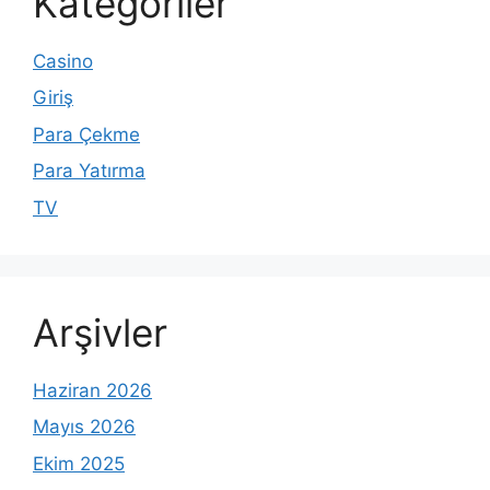
Kategoriler
Casino
Giriş
Para Çekme
Para Yatırma
TV
Arşivler
Haziran 2026
Mayıs 2026
Ekim 2025